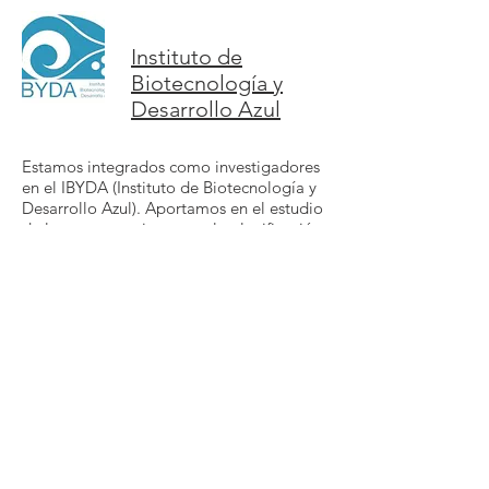
Instituto de
Biotecnología y
Desarrollo Azul
Estamos integrados como investigadores
en el IBYDA (Instituto de Biotecnología y
Desarrollo Azul). Aportamos en el estudio
de los agro-ecosistemas y la planificación
hidrológica según la relación entre
condicionalidad de la PAC y conservación
edáfica y los sistemas de regadío
tradicionales, valores ambientales,
etnográficos y patrimoniales, en el
tratamiento integral de espacios litorales
y en las aplicaciones de las Geo-
tecnologías (Instrumental).
El Grupo colabora con la Cátedra de
Recursos Geotecnológicos para la
Economía y la Sociedad de la Universidad
de Málaga en el desarrollo de proyectos y